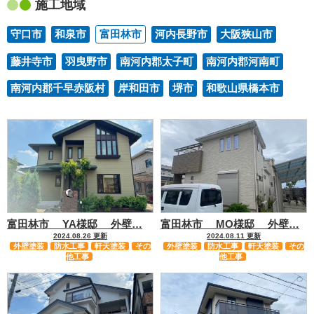
施工地域
守口市
和泉市
富田林市
河内長野市
大阪狭山市
藤井寺市
羽曳野市
南河内郡太子町
南河内郡河南町
南河内郡千早赤阪村
岸和田市
堺市
和歌山県橋本市
富田林市 YA様邸 外壁…
富田林市 MO様邸 外壁…
2024.08.26 更新
2024.08.11 更新
外壁塗装
防水工事
軒天塗装
その
外壁塗装
防水工事
軒天塗装
その
他工事
他工事