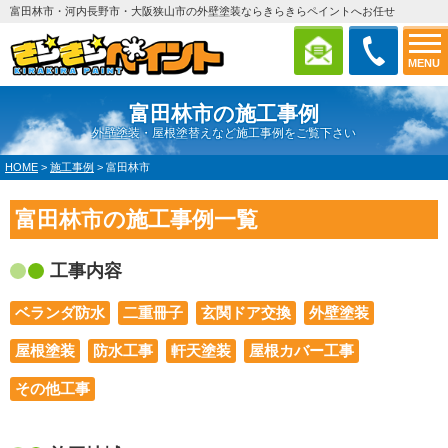
富田林市・河内長野市・大阪狭山市の外壁塗装ならきらきらペイントへお任せ
MENU
富田林市の施工事例
外壁塗装・屋根塗替えなど施工事例をご覧下さい
HOME
>
施工事例
>
富田林市
富田林市の施工事例一覧
工事内容
ベランダ防水
二重冊子
玄関ドア交換
外壁塗装
屋根塗装
防水工事
軒天塗装
屋根カバー工事
その他工事