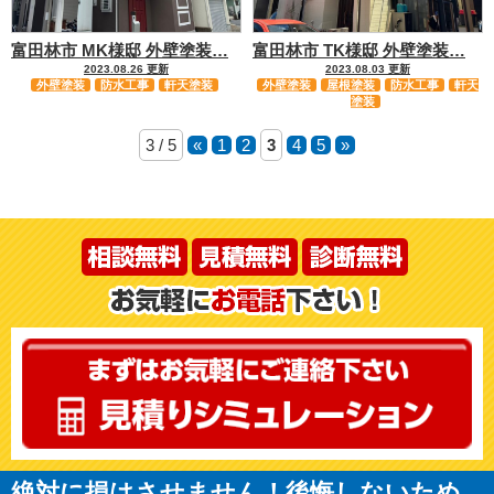
富田林市 MK様邸 外壁塗装…
富田林市 TK様邸 外壁塗装…
2023.08.26 更新
2023.08.03 更新
外壁塗装
防水工事
軒天塗装
外壁塗装
屋根塗装
防水工事
軒天
塗装
3 / 5
«
1
2
3
4
5
»
絶対に損はさせません！後悔しないため