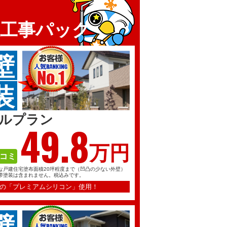
装工事パック
壁
装
ルプラン
49.
8
万円
コミ
な戸建住宅塗布面積20坪程度まで（凹凸の少ない外壁）
帯塗装は含まれません。税込みです。
の「プレミアムシリコン」使用！
壁