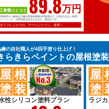
89.
8
万円
工事費コミコミ
富田林市の一般的な戸建住宅塗布面積20坪程度まで（凹凸の少ない外壁）
※シーリング、付帯塗装は含まれません。税込みです。
ダイフレックスの「アーバントーン」使用！
熟練の自社職人が4回手塗り仕上げ！
きらきらペイントの
屋根塗
屋
根
屋
塗
装
塗
水性シリコン塗料プラン
ラジカ