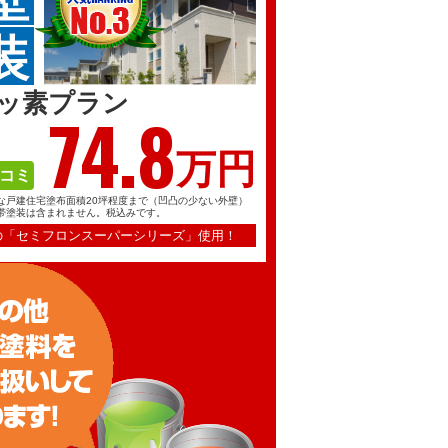
装
ッ素プラン
74.
8
万円
コミ
な戸建住宅塗布面積20坪程度まで（凹凸の少ない外壁）
帯塗装は含まれません。税込みです。
の「セミフロンスーパーシリーズ」使用！