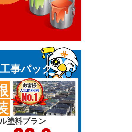
装工事パック
根
装
ル塗料プラン