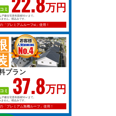
22.
8
万円
コミ
な戸建住宅塗布面積50㎡まで。
みません。税込みです。
の「プレミアムルーフsi」使用！
根
装
料プラン
37.
8
万円
コミ
な戸建住宅塗布面積50㎡まで。
みません。税込みです。
の「プレミアム無機ルーフ」使用！