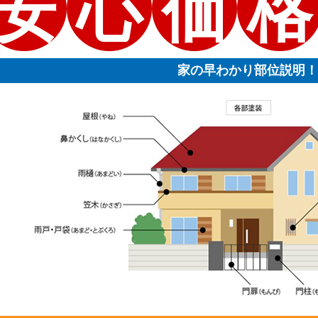
安
心
価
格
家の早わかり部位説明！