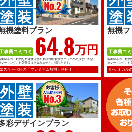
塗
装
塗
無機塗料プラン
無機フ
64.
8
万円
工事費コミコミ
工事費コミ
富田林市の一般的な戸建住宅塗布面積20坪程度まで（凹凸の少ない外壁）
富田林市の一般的
※シーリング、付帯塗装は含まれません。税込みです。
※シーリング、付
エスケー化研の「プレミアム無機」使用！
KFケミカル
外
壁
塗
装
多彩デザインプラン