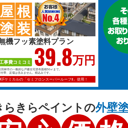
屋
根
塗
装
無機フッ素塗料プラン
39.
8
万円
工事費コミコミ
富田林市の一般的な戸建住宅塗布面積50㎡まで。
※付帯、足場は含みません。税込みです。
KFケミカルの「セミフロンスーパールーフⅡ」使用！
きらきらペイントの
外壁