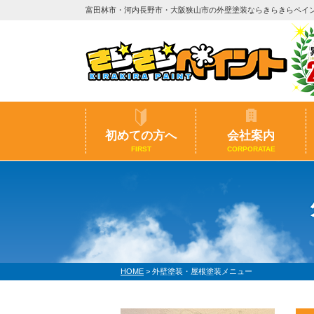
富田林市・河内長野市・大阪狭山市の外壁塗装ならきらきらペイ
初めての方へ
会社案内
FIRST
CORPORATAE
HOME
>
外壁塗装・屋根塗装メニュー