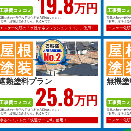
19.
8
万円
工事費コミコミ
工事費コミ
富田林市の一般的な戸建住宅塗布面積50㎡まで。
富田林市の一般的
※付帯、足場は含みません。税込みです。
※付帯、足場は含
エスケー化研の「水性ヤネフレッシュシリコン」使用！
エスケー化研
屋
根
屋
塗
装
塗
遮熱塗料プラン
無機塗
25.
8
万円
工事費コミコミ
工事費コミ
富田林市の一般的な戸建住宅塗布面積50㎡まで。
富田林市の一般的
※付帯、足場は含みません。税込みです。
※付帯、足場は含
水谷ペイントの「快適サーモsi」使用！
エスケー化研