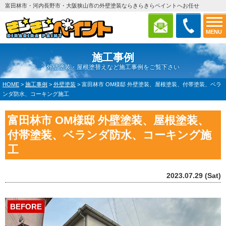
富田林市・河内長野市・大阪狭山市の外壁塗装ならきらきらペイントへお任せ
MENU
施工事例
外壁塗装・屋根塗替えなど施工事例をご覧下さい
HOME
>
施工事例
>
外壁塗装
>
富田林市 OM様邸 外壁塗装、屋根塗装、付帯塗装、ベラ
ンダ防水、コーキング施工
富田林市 OM様邸 外壁塗装、屋根塗装、
付帯塗装、ベランダ防水、コーキング施
工
2023.07.29 (Sat)
BEFORE