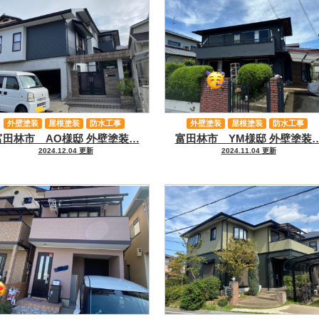
外壁塗装
屋根塗装
防水工事
外壁塗装
屋根塗装
防水工事
富田林市 AO様邸 外壁塗装…
富田林市 YM様邸 外壁塗装
その他工事
その他工事
2024.12.04 更新
2024.11.04 更新