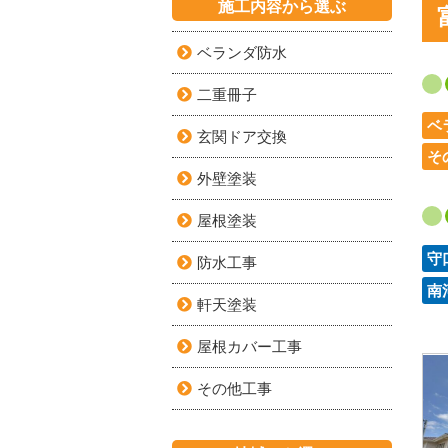
施工内容から選ぶ
ベランダ防水
二重冊子
ベ
玄関ドア交換
そ
外壁塗装
屋根塗装
守
防水工事
南
軒天塗装
屋根カバー工事
その他工事