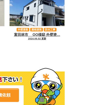
外壁塗装
屋根塗装
防水工事
富田林市 OO様邸 外壁塗…
その他工事
2024.06.02 更新
積依頼