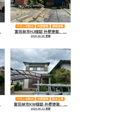
ベランダ防水
外壁塗装
屋根塗装
…
富田林市HJ様邸 外壁塗装、…
防水工事
軒天塗装
2025.06.26 更新
ベランダ防水
外壁塗装
防水工事
…
富田林市KW様邸 外壁塗装、…
軒天塗装
2025.06.13 更新