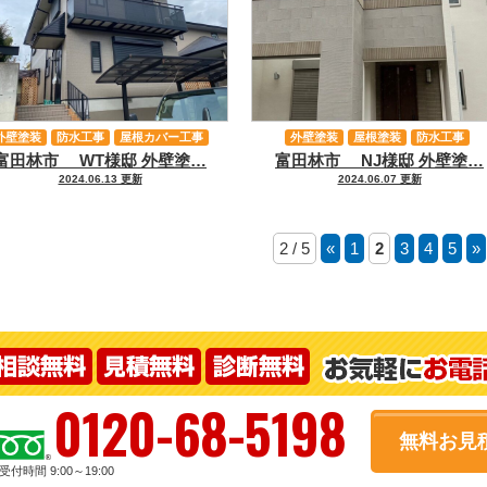
外壁塗装
防水工事
屋根カバー工事
外壁塗装
屋根塗装
防水工事
富田林市 WT様邸 外壁塗…
富田林市 NJ様邸 外壁塗…
その他工事
その他工事
2024.06.13 更新
2024.06.07 更新
2 / 5
«
1
2
3
4
5
»
0120-68-5198
無料お見
受付時間 9:00～19:00