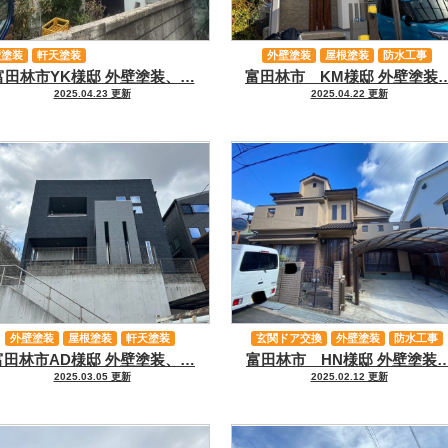
壁塗装
軒天塗装
外壁塗装
屋根塗装
防水工事
富田林市YK様邸 外壁塗装、…
富田林市 KM様邸 外壁塗装
その他工事
2025.04.23 更新
2025.04.22 更新
外壁塗装
屋根塗装
軒天塗装
玄関ドア交換
外壁塗装
防水工事
富田林市AD様邸 外壁塗装、…
富田林市 HN様邸 外壁塗装
その他工事
軒天塗装
その他工事
2025.03.05 更新
2025.02.12 更新