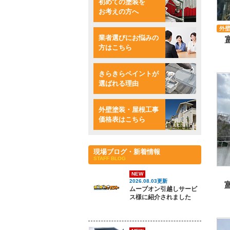
初めての塗装を
お考えの方へ
外
業者選びにお悩みの
方はこちら
きらきらペイントが
選ばれる理由
外壁塗装・屋根工事
価格表はこちら
現場ブログ・新着情報
STAFF BLOG
NEW
2026.08.03更新
ムーブオン引越しサービ
ス様に紹介されました