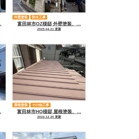
外壁塗装
防水工事
…
富田林市OZ様邸 外壁塗装、…
2025.04.21 更新
屋根塗装
その他工事
…
富田林市HO様邸 屋根塗装、…
2024.12.20 更新