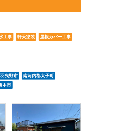
水工事
軒天塗装
屋根カバー工事
羽曳野市
南河内郡太子町
橋本市