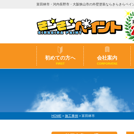
富田林市・河内長野市・大阪狭山市の外壁塗装ならきらきらペイ
初めての方へ
会社案内
FIRST
CORPORATAE
HOME
>
施工事例
>
富田林市