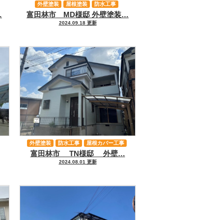
外壁塗装
屋根塗装
防水工事
…
富田林市 MD様邸 外壁塗装…
その他工事
2024.09.18 更新
外壁塗装
防水工事
屋根カバー工事
富田林市 TN様邸 外壁…
その他工事
2024.08.01 更新