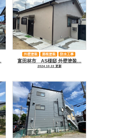
外壁塗装
屋根塗装
防水工事
…
富田林市 AS様邸 外壁塗装…
その他工事
2024.10.22 更新