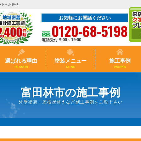
ントへお任せ
お気軽にお電話ください
0120-68-5198
電話受付 9:00～19:00
選ばれる理由
塗装メニュー
施工事例
REASON
MENU
WORKS
富田林市の施工事例
外壁塗装・屋根塗替えなど施工事例をご覧下さい