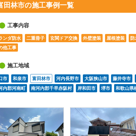
富田林市の施工事例一覧
工事内容
ランダ防水
二重冊子
玄関ドア交換
外壁塗装
屋根塗装
防
の他工事
施工地域
口市
和泉市
富田林市
河内長野市
大阪狭山市
藤井寺市
河内郡河南町
南河内郡千早赤阪村
岸和田市
堺市
和歌山県