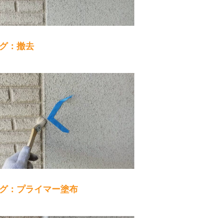
グ：撤去
グ：プライマー塗布