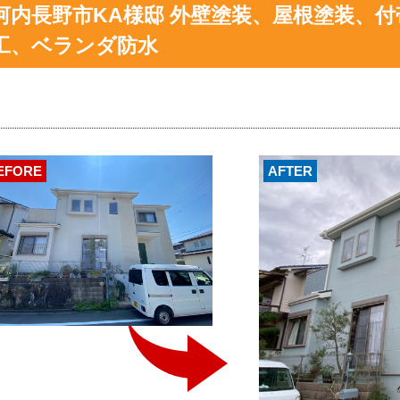
河内長野市KA様邸 外壁塗装、屋根塗装、
工、ベランダ防水
EFORE
AFTER