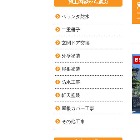
施工内容から選ぶ
ベランダ防水
二重冊子
玄関ドア交換
外壁塗装
B
屋根塗装
防水工事
軒天塗装
屋根カバー工事
その他工事