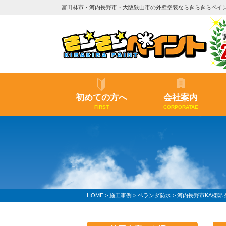
富田林市・河内長野市・大阪狭山市の外壁塗装ならきらきらペイ
初めての方へ
会社案内
FIRST
CORPORATAE
HOME
>
施工事例
>
ベランダ防水
>
河内長野市KA様邸