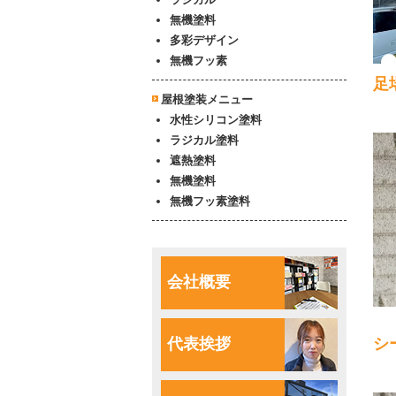
無機塗料
多彩デザイン
無機フッ素
足
屋根塗装メニュー
水性シリコン塗料
ラジカル塗料
遮熱塗料
無機塗料
無機フッ素塗料
会社概要
シ
代表挨拶