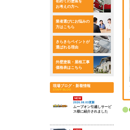
初めての塗装を
お考えの方へ
業者選びにお悩みの
方はこちら
きらきらペイントが
選ばれる理由
外壁塗装・屋根工事
価格表はこちら
現場ブログ・新着情報
STAFF BLOG
NEW
2026.08.03更新
ムーブオン引越しサービ
ス様に紹介されました