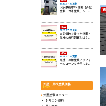
NEW
2026.07.30更新
大阪狭山市TN様邸【外壁
施
塗装、付帯塗装、シー...
NEW
2026.07.28更新
火災保険を使った外壁・
屋根の無料調査とは？...
NEW
2026.07.22更新
外壁・屋根塗装にリフォ
ームローンを活用しよ...
外壁・屋根塗装価格
PRICE
外壁塗装メニュー
シリコン塗料
ラジカル