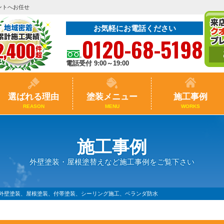
ントへお任せ
お気軽にお電話ください
0120-68-5198
電話受付 9:00～19:00
選ばれる理由
塗装メニュー
施工事例
REASON
MENU
WORKS
施工事例
外壁塗装・屋根塗替えなど施工事例をご覧下さい
 外壁塗装、屋根塗装、付帯塗装、シーリング施工、ベランダ防水