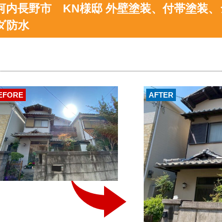
河内長野市 KN様邸 外壁塗装、付帯塗装
ダ防水
EFORE
AFTER