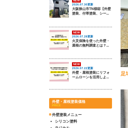
NEW
2026.07.30更新
大阪狭山市TN様邸【外壁
塗装、付帯塗装、シー...
NEW
2026.07.28更新
火災保険を使った外壁・
屋根の無料調査とは？...
NEW
2026.07.22更新
外壁・屋根塗装にリフォ
足
ームローンを活用しよ...
外壁・屋根塗装価格
PRICE
外壁塗装メニュー
シリコン塗料
ラジカル