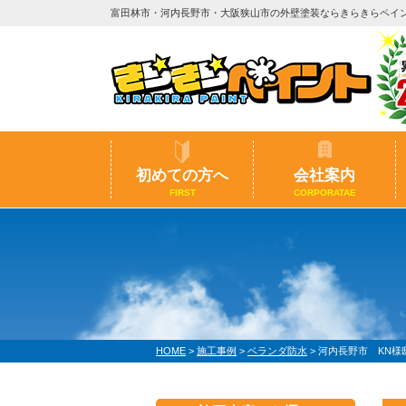
富田林市・河内長野市・大阪狭山市の外壁塗装ならきらきらペイ
初めての方へ
会社案内
FIRST
CORPORATAE
HOME
>
施工事例
>
ベランダ防水
>
河内長野市 KN様