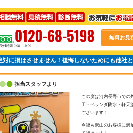
0120-68-5198
無料お見
受付時間 9:00～19:00
絶対に損はさせません！後悔しないためにも他社
担当スタッフより
この度は河内長野市での
工・ベランダ防水・軒天
ございます！
今後も沢山のお客様に満
て行きます！