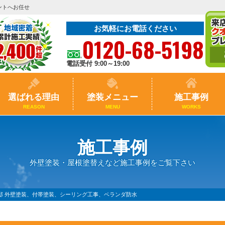
ントへお任せ
お気軽にお電話ください
0120-68-5198
電話受付 9:00～19:00
選ばれる理由
塗装メニュー
施工事例
REASON
MENU
WORKS
施工事例
外壁塗装・屋根塗替えなど施工事例をご覧下さい
邸 外壁塗装、付帯塗装、シーリング工事、ベランダ防水