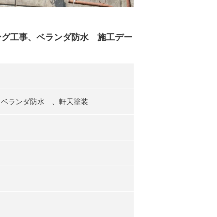
ング工事、ベランダ防水 施工デー
 ベランダ防水 、軒天塗装