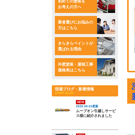
初めての塗装を
お考えの方へ
業者選びにお悩みの
方はこちら
きらきらペイントが
選ばれる理由
外壁塗装・屋根工事
価格表はこちら
現場ブログ・新着情報
STAFF BLOG
NEW
2026.08.03更新
ムーブオン引越しサービ
ス様に紹介されました