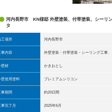
河内長野市 KN様邸 外壁塗装、付帯塗装、シーリ
タ
施工場所
河内長野市
工事内容
外壁塗装・付帯塗装・シーリング工事、
外壁材
かきおとし
外壁使用塗料
プレミアムシリコン
工事期間
約20日間
工事完了月
2025年6月