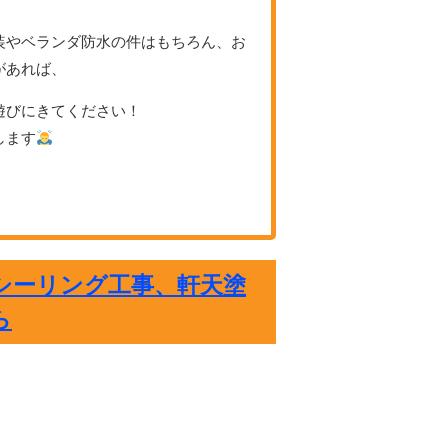
装やベランダ防水の件はもちろん、お
があれば、
遊びにきてください！
します
シーリング工事、軒天塗
ら