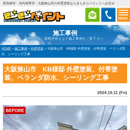
富田林市・河内長野市・大阪狭山市の外壁塗装ならきらきらペイントへお任せ
MENU
施工事例
外壁塗装・屋根塗替えなど施工事例をご覧下さい
HOME
>
施工事例
>
外壁塗装
>
大阪狭山市 KB様邸 外壁塗装、付帯塗装、ベランダ防
水、シーリング工事
大阪狭山市 KB様邸 外壁塗装、付帯塗
装、ベランダ防水、シーリング工事
2024.10.11 (Fri)
BEFORE