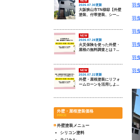
NEW
羽
2026.07.30更新
大阪狭山市TN様邸【外壁
塗装、付帯塗装、シー...
羽
羽
NEW
2026.07.28更新
羽
火災保険を使った外壁・
屋根の無料調査とは？...
羽
羽
NEW
2026.07.22更新
外壁・屋根塗装にリフォ
ームローンを活用しよ...
外壁・屋根塗装価格
PRICE
外壁塗装メニュー
シリコン塗料
ラジカル