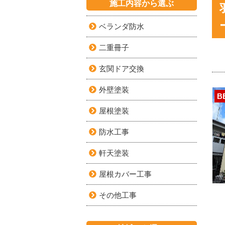
施工内容から選ぶ
ベランダ防水
二重冊子
玄関ドア交換
外壁塗装
B
屋根塗装
防水工事
軒天塗装
屋根カバー工事
その他工事