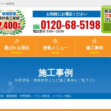
ントへお任せ
お気軽にお電話ください
0120-68-5198
電話受付 9:00～19:00
選ばれる理由
塗装メニュー
施工事例
REASON
MENU
WORKS
施工事例
外壁塗装・屋根塗替えなど施工事例をご覧下さい
壁塗装、屋根塗装、付帯塗装、ベランダ防水、コーキング施工