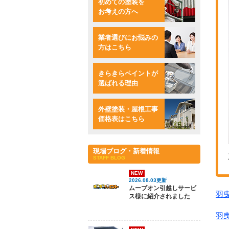
初めての塗装を
お考えの方へ
業者選びにお悩みの
方はこちら
きらきらペイントが
選ばれる理由
外壁塗装・屋根工事
価格表はこちら
現場ブログ・新着情報
STAFF BLOG
NEW
2026.08.03更新
ムーブオン引越しサービ
羽
ス様に紹介されました
羽