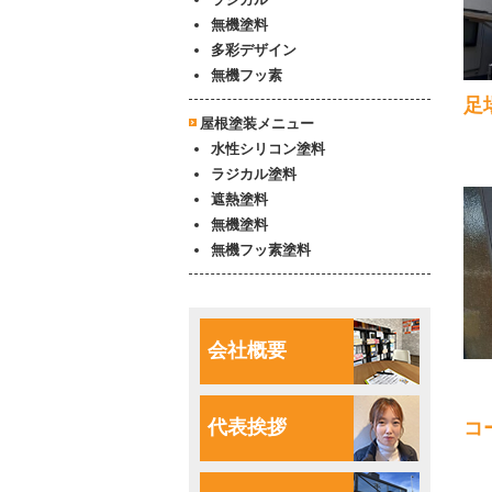
無機塗料
多彩デザイン
無機フッ素
足
屋根塗装メニュー
水性シリコン塗料
ラジカル塗料
遮熱塗料
無機塗料
無機フッ素塗料
会社概要
代表挨拶
コ