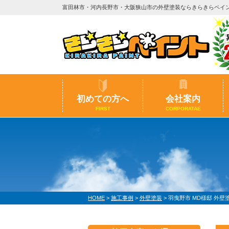
富田林市・河内長野市・大阪狭山市の外壁塗装ならきらきらペイ
初めての方へ
会社案内
FIRST
CORPORATAE
HOME
>
施工事例
>
外壁塗装
>
羽曳野市 MD様邸 外