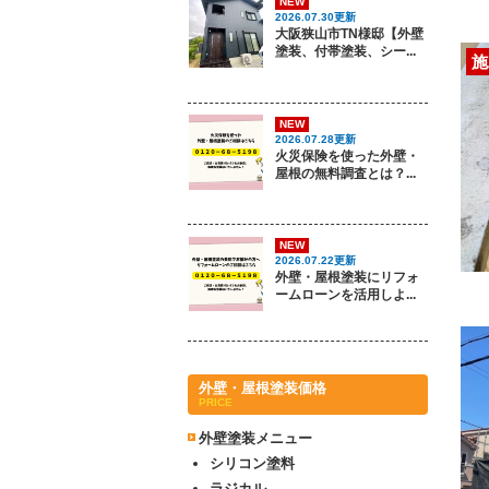
NEW
2026.07.30更新
大阪狭山市TN様邸【外壁
塗装、付帯塗装、シー...
施
NEW
2026.07.28更新
火災保険を使った外壁・
屋根の無料調査とは？...
NEW
2026.07.22更新
外壁・屋根塗装にリフォ
ームローンを活用しよ...
外壁・屋根塗装価格
PRICE
外壁塗装メニュー
シリコン塗料
ラジカル