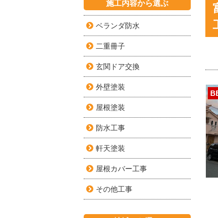
施工内容から選ぶ
ベランダ防水
二重冊子
玄関ドア交換
外壁塗装
B
屋根塗装
防水工事
軒天塗装
屋根カバー工事
その他工事