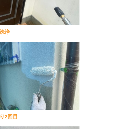
洗浄
り2回目