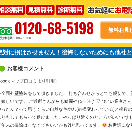
0120-68-5198
無料お見
受付時間 9:00～19:00
絶対に損はさせません！後悔しないためにも他社
お客様コメント
oogleマップ口コミより引用）
外全面外壁塗装をして頂きました。 打ち合わせからとても親切で、
り嬉しいです。 ご近所さんからも綺麗やねー
(*´▽`*)いい業
やったん？って思うくらい自然な色やわ(結構変わっている)と複数
もりもしてもらって選びました。やっぱり近くのところがいいです
で年末の掃除はしなくてもいいかも?!と思ってます。
お世話にな