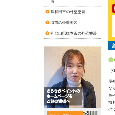
装
岸和田市の外壁塗装
堺市の外壁塗装
和歌山県橋本市の外壁塗装
（G
屋
な
色
積
の