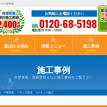
ントへお任せ
お気軽にお電話ください
0120-68-5198
電話受付 9:00～19:00
選ばれる理由
塗装メニュー
施工事例
REASON
MENU
WORKS
施工事例
外壁塗装・屋根塗替えなど施工事例をご覧下さい
塗装、付帯塗装、ベランダ防水、コーキング施工