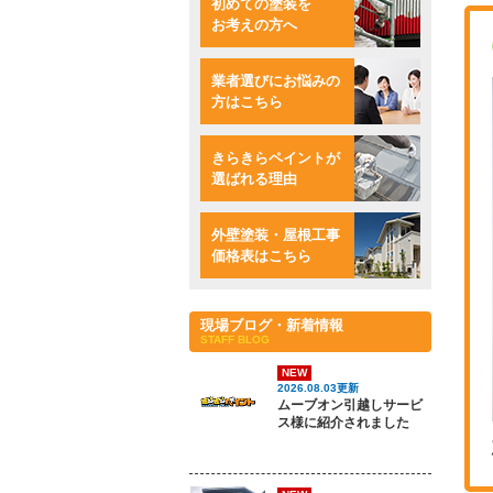
初めての塗装を
お考えの方へ
業者選びにお悩みの
方はこちら
きらきらペイントが
選ばれる理由
外壁塗装・屋根工事
価格表はこちら
現場ブログ・新着情報
STAFF BLOG
NEW
2026.08.03更新
ムーブオン引越しサービ
ス様に紹介されました