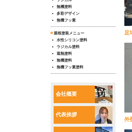
無機塗料
多彩デザイン
無機フッ素
足
屋根塗装メニュー
水性シリコン塗料
ラジカル塗料
遮熱塗料
無機塗料
無機フッ素塗料
会社概要
代表挨拶
外