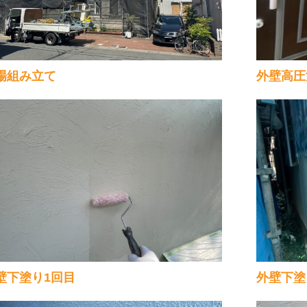
場組み立て
外壁高圧
壁下塗り1回目
外壁下塗