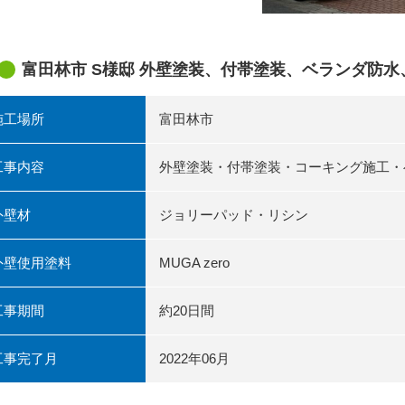
富田林市 S様邸 外壁塗装、付帯塗装、ベランダ防
施工場所
富田林市
工事内容
外壁塗装・付帯塗装・コーキング施工・
外壁材
ジョリーパッド・リシン
外壁使用塗料
MUGA zero
工事期間
約20日間
工事完了月
2022年06月