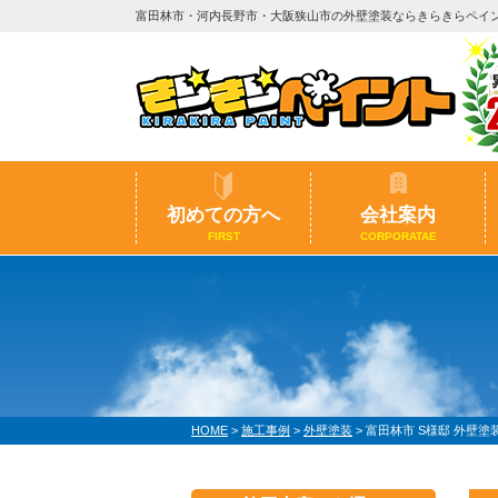
富田林市・河内長野市・大阪狭山市の外壁塗装ならきらきらペイ
初めての方へ
会社案内
FIRST
CORPORATAE
HOME
>
施工事例
>
外壁塗装
>
富田林市 S様邸 外壁