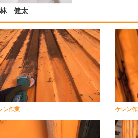
林 健太
レン作業
ケレン作