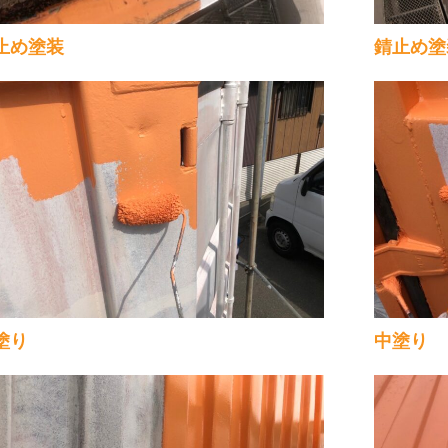
止め塗装
錆止め塗
塗り
中塗り