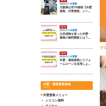
NEW
2026.07.30更新
大阪狭山市TN様邸【外壁
塗装、付帯塗装、シー...
NEW
2026.07.28更新
火災保険を使った外壁・
屋根の無料調査とは？...
ケ
NEW
2026.07.22更新
外壁・屋根塗装にリフォ
ームローンを活用しよ...
外壁・屋根塗装価格
PRICE
外壁塗装メニュー
シリコン塗料
ラジカル