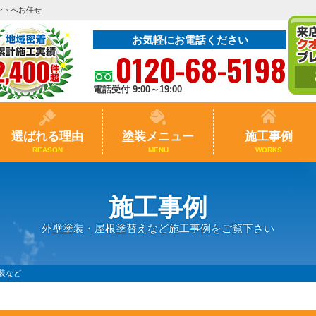
ントへお任せ
お気軽にお電話ください
0120-68-5198
電話受付 9:00～19:00
選ばれる理由
塗装メニュー
施工事例
REASON
MENU
WORKS
施工事例
外壁塗装・屋根塗替えなど施工事例をご覧下さい
塗装など