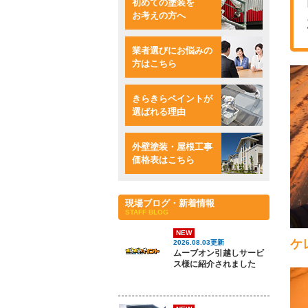
初めての塗装を
お考えの方へ
業者選びにお悩みの
方はこちら
きらきらペイントが
選ばれる理由
外壁塗装・屋根工事
価格表はこちら
現場ブログ・新着情報
STAFF BLOG
NEW
ケ
2026.08.03更新
ムーブオン引越しサービ
ス様に紹介されました