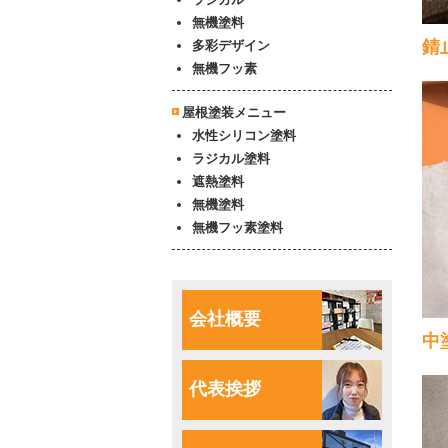
無機塗料
錆
多彩デザイン
無機フッ素
屋根塗装メニュー
水性シリコン塗料
ラジカル塗料
遮熱塗料
無機塗料
無機フッ素塗料
会社概要
中
代表挨拶