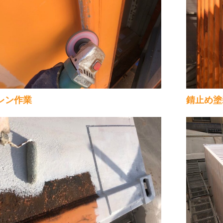
レン作業
錆止め塗