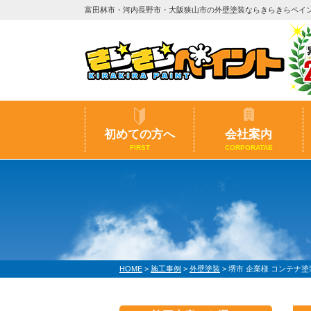
富田林市・河内長野市・大阪狭山市の外壁塗装ならきらきらペイ
初めての方へ
会社案内
FIRST
CORPORATAE
HOME
>
施工事例
>
外壁塗装
>
堺市 企業様 コンテナ