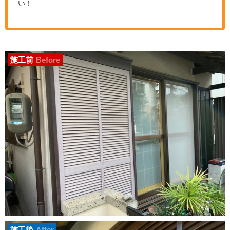
い！
施工前
Before
施工後
After