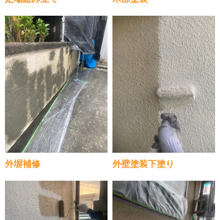
外塀補修
外壁塗装下塗り