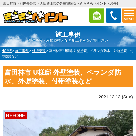
富田林市・河内長野市・大阪狭山市の外壁塗装ならきらきらペイントへお任せ
MENU
施工事例
外壁塗装・屋根塗替えなど施工事例をご覧下さい
HOME
>
施工事例
>
外壁塗装
>
富田林市 U様邸 外壁塗装、ベランダ防水、外塀塗装、付
帯塗装など
富田林市 U様邸 外壁塗装、ベランダ防
水、外塀塗装、付帯塗装など
2021.12.12 (Sun)
BEFORE