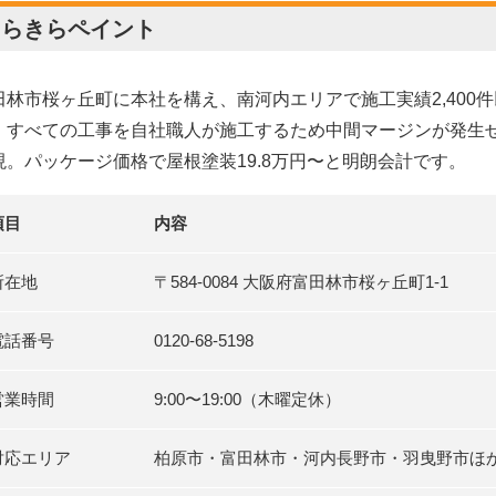
きらきらペイント
田林市桜ヶ丘町に本社を構え、南河内エリアで施工実績2,400
。すべての工事を自社職人が施工するため中間マージンが発生
現。パッケージ価格で屋根塗装19.8万円〜と明朗会計です。
項目
内容
所在地
〒584-0084 大阪府富田林市桜ヶ丘町1-1
電話番号
0120-68-5198
営業時間
9:00〜19:00（木曜定休）
対応エリア
柏原市・富田林市・河内長野市・羽曳野市ほ