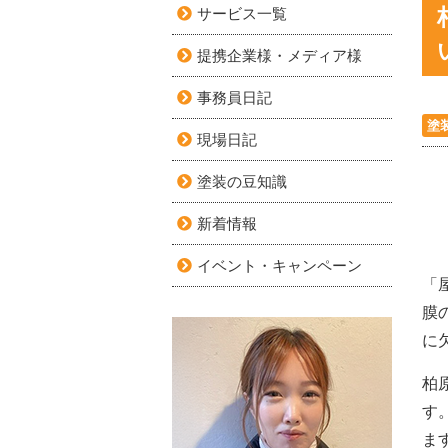
サービス一覧
提携企業様・メディア様
事務員日記
塗
現場日記
塗装の豆知識
新着情報
イベント・キャンペーン
「
膜
に
柏
す
ま