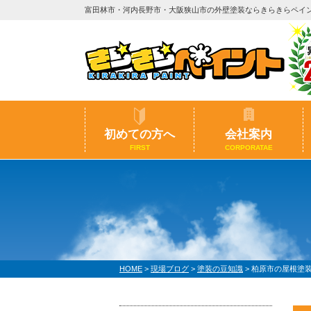
富田林市・河内長野市・大阪狭山市の外壁塗装ならきらきらペイ
初めての方へ
会社案内
FIRST
CORPORATAE
HOME
>
現場ブログ
>
塗装の豆知識
>
柏原市の屋根塗