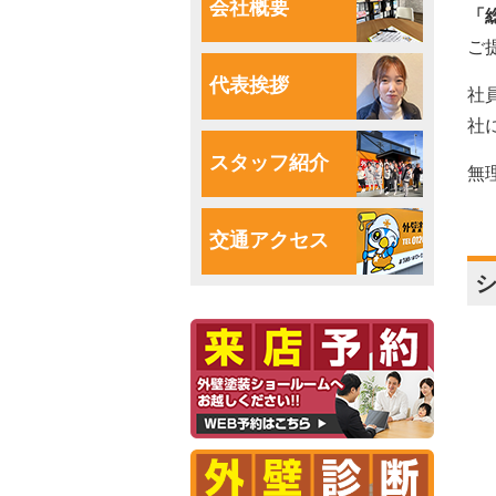
会社概要
「
ご
代表挨拶
社
社
スタッフ紹介
無
交通アクセス
シ