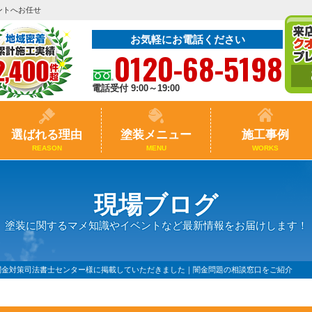
ントへお任せ
お気軽にお電話ください
0120-68-5198
電話受付 9:00～19:00
選ばれる理由
塗装メニュー
施工事例
REASON
MENU
WORKS
現場ブログ
塗装に関するマメ知識やイベントなど最新情報をお届けします！
闇金対策司法書士センター様に掲載していただきました｜闇金問題の相談窓口をご紹介