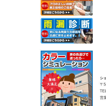
シ
〒5
TE
営業