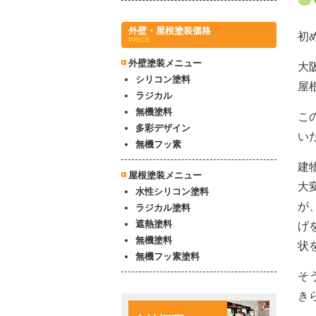
外壁・屋根塗装価格
初
PRICE
外壁塗装メニュー
大
シリコン塗料
屋
ラジカル
無機塗料
こ
多彩デザイン
い
無機フッ素
建
屋根塗装メニュー
大
水性シリコン塗料
が
ラジカル塗料
遮熱塗料
げ
無機塗料
状
無機フッ素塗料
そ
き