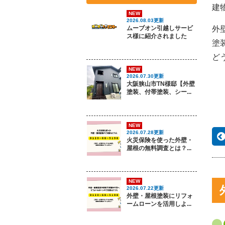
建
NEW
2026.08.03更新
ムーブオン引越しサービ
外
ス様に紹介されました
塗
ど
NEW
2026.07.30更新
大阪狭山市TN様邸【外壁
塗装、付帯塗装、シー...
NEW
2026.07.28更新
火災保険を使った外壁・
屋根の無料調査とは？...
NEW
2026.07.22更新
外壁・屋根塗装にリフォ
ームローンを活用しよ...