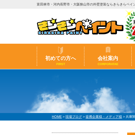
富田林市・河内長野市・大阪狭山市の外壁塗装ならきらきらペイ
初めての方へ
会社案内
FIRST
CORPORATAE
HOME
>
現場ブログ
>
提携企業様・メディア様
>
兵庫