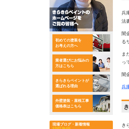
兵
法
闇
初めての塗装を
る
お考えの方へ
ま
業者選びにお悩みの
っ
方はこちら
闇
きらきらペイントが
選ばれる理由
兵
外壁塗装・屋根工事
価格表はこちら
現場ブログ・新着情報
き
STAFF BLOG