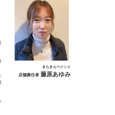
・
覧
は
きらきらペイント
藤原あゆみ
店舗責任者
上
現
ら