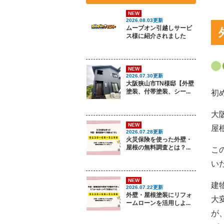
NEW
2026.08.03更新
ムーブオン引越しサービ
ス様に紹介されました
NEW
2026.07.30更新
大阪狭山市TN様邸【外壁
塗装、付帯塗装、シー...
初
大
NEW
屋
2026.07.28更新
火災保険を使った外壁・
屋根の無料調査とは？...
こ
い
NEW
建
2026.07.22更新
外壁・屋根塗装にリフォ
大
ームローンを活用しよ...
が