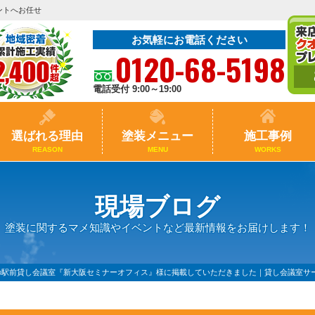
ントへお任せ
お気軽にお電話ください
0120-68-5198
電話受付 9:00～19:00
選ばれる理由
塗装メニュー
施工事例
REASON
MENU
WORKS
現場ブログ
塗装に関するマメ知識やイベントなど最新情報をお届けします！
の駅前貸し会議室『新大阪セミナーオフィス』様に掲載していただきました｜貸し会議室サ