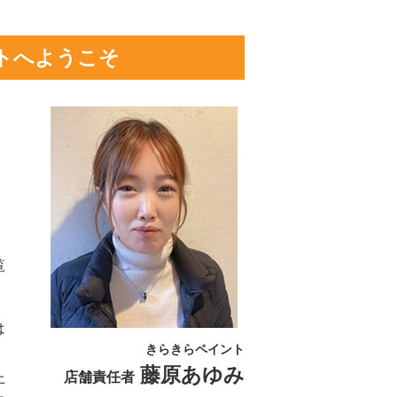
トへようこそ
・
覧
は
きらきらペイント
藤原あゆみ
店舗責任者
上