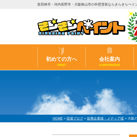
富田林市・河内長野市・大阪狭山市の外壁塗装ならきらきらペイ
初めての方へ
会社案内
FIRST
CORPORATAE
HOME
>
現場ブログ
>
提携企業様・メディア様
>
大阪