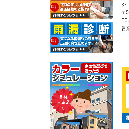
シ
〒5
TE
営業