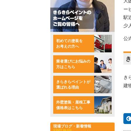
大
ー
駅
少
公
初めての塗装を
お考えの方へ
業者選びにお悩みの
方はこちら
き
きらきらペイントが
建
選ばれる理由
外壁塗装・屋根工事
価格表はこちら
現場ブログ・新着情報
STAFF BLOG