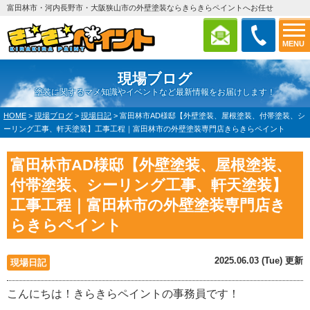
富田林市・河内長野市・大阪狭山市の外壁塗装ならきらきらペイントへお任せ
MENU
現場ブログ
塗装に関するマメ知識やイベントなど最新情報をお届けします！
HOME
>
現場ブログ
>
現場日記
>
富田林市AD様邸【外壁塗装、屋根塗装、付帯塗装、シ
ーリング工事、軒天塗装】工事工程｜富田林市の外壁塗装専門店きらきらペイント
富田林市AD様邸【外壁塗装、屋根塗装、
付帯塗装、シーリング工事、軒天塗装】
工事工程｜富田林市の外壁塗装専門店き
らきらペイント
2025.06.03 (Tue) 更新
現場日記
こんにちは！きらきらペイントの事務員です！