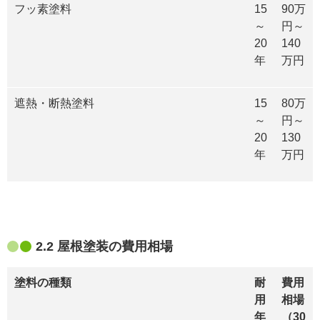
フッ素塗料
15
90万
～
円～
20
140
年
万円
遮熱・断熱塗料
15
80万
～
円～
20
130
年
万円
2.2 屋根塗装の費用相場
塗料の種類
耐
費用
用
相場
年
（30