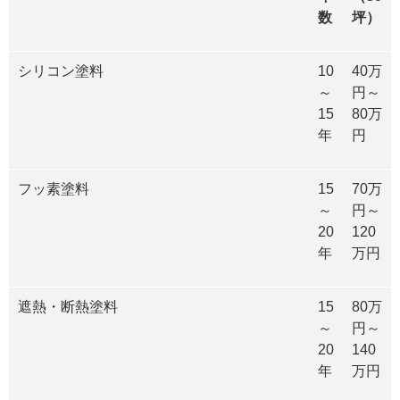
数
坪）
シリコン塗料
10
40万
～
円～
15
80万
年
円
フッ素塗料
15
70万
～
円～
20
120
年
万円
遮熱・断熱塗料
15
80万
～
円～
20
140
年
万円