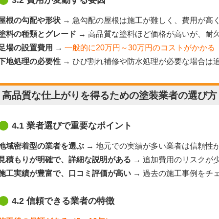
3.2 費用が変動する要因
屋根の勾配や形状
→ 急勾配の屋根は施工が難しく、費用が高
塗料の種類とグレード
→ 高品質な塗料ほど価格が高いが、耐
足場の設置費用
→
一般的に20万円～30万円のコストがかかる
下地処理の必要性
→ ひび割れ補修や防水処理が必要な場合は
. 高品質な仕上がりを得るための塗装業者の選び方
4.1 業者選びで重要なポイント
地域密着型の業者を選ぶ
→ 地元での実績が多い業者は信頼性
見積もりが明確で、詳細な説明がある
→ 追加費用のリスクが
施工実績が豊富で、口コミ評価が高い
→ 過去の施工事例をチ
4.2 信頼できる業者の特徴