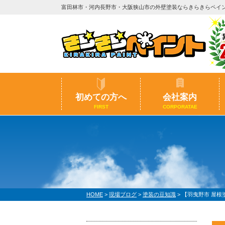
富田林市・河内長野市・大阪狭山市の外壁塗装ならきらきらペイ
初めての方へ
会社案内
FIRST
CORPORATAE
HOME
>
現場ブログ
>
塗装の豆知識
>
【羽曳野市 屋