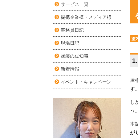
サービス一覧
提携企業様・メディア様
事務員日記
塗
現場日記
塗装の豆知識
1
新着情報
屋
イベント・キャンペーン
す
し
う
本
が