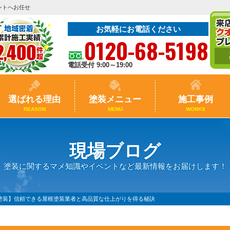
ントへお任せ
お気軽にお電話ください
0120-68-5198
電話受付 9:00～19:00
選ばれる理由
塗装メニュー
施工事例
REASON
MENU
WORKS
現場ブログ
塗装に関するマメ知識やイベントなど最新情報をお届けします！
根塗装】信頼できる屋根塗装業者と高品質な仕上がりを得る秘訣