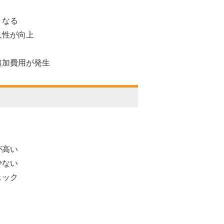
くなる
久性が向上
追加費用が発生
が高い
少ない
ェック