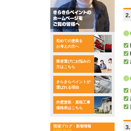
2
初めての塗装を
お考えの方へ
業者選びにお悩みの
方はこちら
きらきらペイントが
選ばれる理由
外壁塗装・屋根工事
価格表はこちら
現場ブログ・新着情報
3
STAFF BLOG