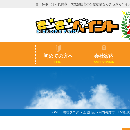
富田林市・河内長野市・大阪狭山市の外壁塗装ならきらきらペイ
初めての方へ
会社案内
FIRST
CORPORATAE
HOME
>
現場ブログ
>
現場日記
>
河内長野市 TM様