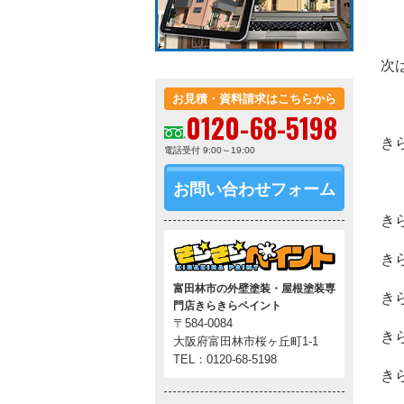
次
お見積・資料請求はこちらから
0120-68-5198
き
電話受付 9:00～19:00
お問い合わせフォーム
き
き
富田林市の外壁塗装・屋根塗装専
き
門店きらきらペイント
〒584-0084
き
大阪府富田林市桜ヶ丘町1-1
TEL：0120-68-5198
き