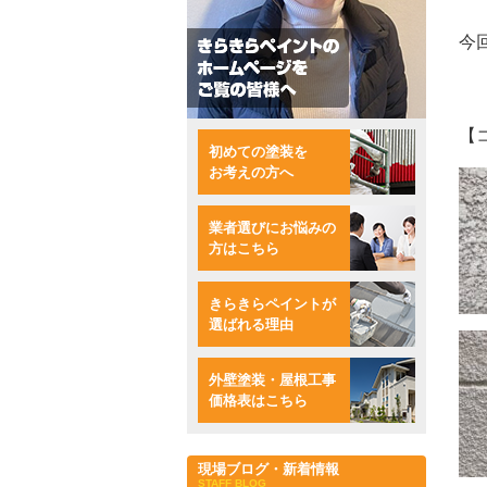
今
【
初めての塗装を
お考えの方へ
業者選びにお悩みの
方はこちら
きらきらペイントが
選ばれる理由
外壁塗装・屋根工事
価格表はこちら
現場ブログ・新着情報
STAFF BLOG