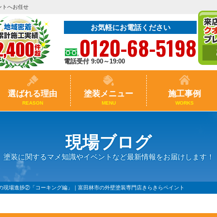
ントへお任せ
お気軽にお電話ください
0120-68-5198
電話受付 9:00～19:00
選ばれる理由
塗装メニュー
施工事例
REASON
MENU
WORKS
現場ブログ
塗装に関するマメ知識やイベントなど最新情報をお届けします！
邸の現場進捗②「コーキング編」｜富田林市の外壁塗装専門店きらきらペイント