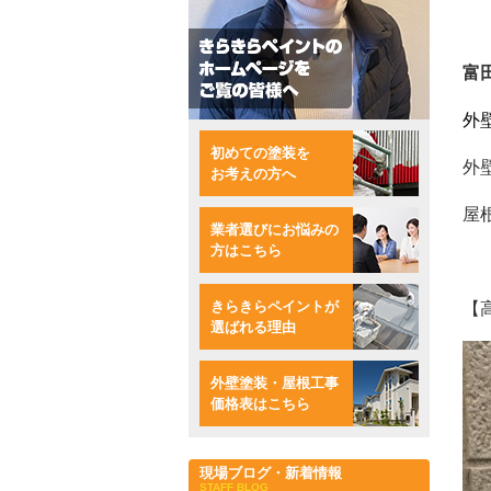
富
外
初めての塗装を
外
お考えの方へ
屋
業者選びにお悩みの
方はこちら
きらきらペイントが
【
選ばれる理由
外壁塗装・屋根工事
価格表はこちら
現場ブログ・新着情報
STAFF BLOG