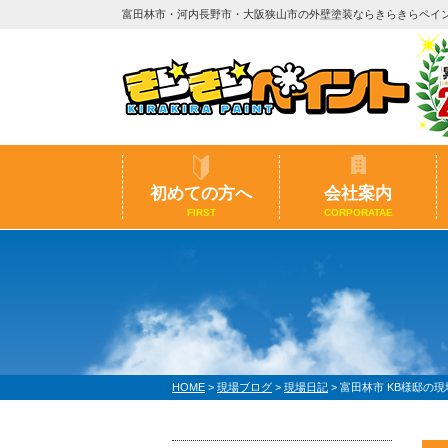
富田林市・河内長野市・大阪狭山市の外壁塗装ならきらきらペイ
初めての方へ
会社案内
FIRST
CORPORATAE
HOME
>
現場ブログ
>
現場日記
>
富田林市 KB様邸の