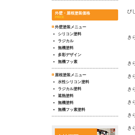
び
外壁・屋根塗装価格
PRICE
外壁塗装メニュー
シリコン塗料
き
ラジカル
無機塗料
多彩デザイン
無機フッ素
き
屋根塗装メニュー
き
水性シリコン塗料
ラジカル塗料
き
遮熱塗料
き
無機塗料
無機フッ素塗料
き
き