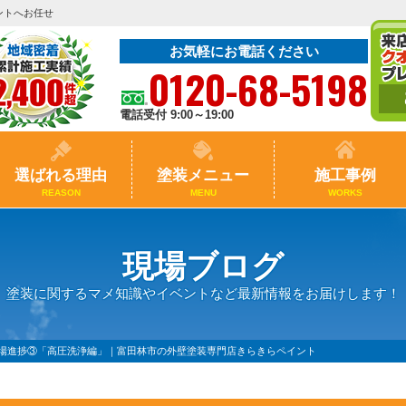
ントへお任せ
お気軽にお電話ください
0120-68-5198
電話受付 9:00～19:00
選ばれる理由
塗装メニュー
施工事例
REASON
MENU
WORKS
現場ブログ
塗装に関するマメ知識やイベントなど最新情報をお届けします！
現場進捗③「高圧洗浄編」｜富田林市の外壁塗装専門店きらきらペイント