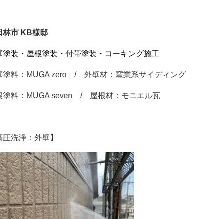
田林市 KB様邸
壁塗装・屋根塗装・付帯塗装・コーキング施工
壁塗料：MUGA zero / 外壁材：窯業系サイディング
根塗料：MUGA seven / 屋根材：モニエル瓦
高圧洗浄：外壁】