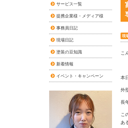
サービス一覧
提携企業様・メディア様
事務員日記
現
現場日記
塗装の豆知識
こ
新着情報
イベント・キャンペーン
本
外
長
こ
あ