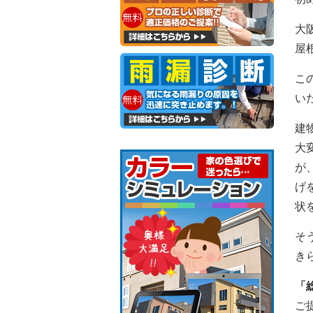
大
屋
こ
い
建
大
が
げ
状
そ
き
「
ご