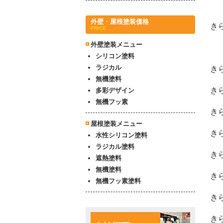
外壁・屋根塗装価格
き
PRICE
外壁塗装メニュー
シリコン塗料
ラジカル
き
無機塗料
き
多彩デザイン
無機フッ素
き
屋根塗装メニュー
き
水性シリコン塗料
ラジカル塗料
き
遮熱塗料
無機塗料
き
無機フッ素塗料
き
き