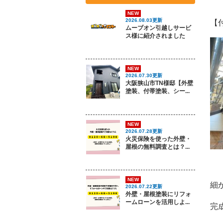
NEW
2026.08.03更新
【
ムーブオン引越しサービ
ス様に紹介されました
NEW
2026.07.30更新
大阪狭山市TN様邸【外壁
塗装、付帯塗装、シー...
NEW
2026.07.28更新
火災保険を使った外壁・
屋根の無料調査とは？...
NEW
細
2026.07.22更新
外壁・屋根塗装にリフォ
ームローンを活用しよ...
完