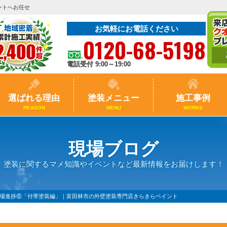
ントへお任せ
お気軽にお電話ください
0120-68-5198
電話受付 9:00～19:00
選ばれる理由
塗装メニュー
施工事例
REASON
MENU
WORKS
現場ブログ
塗装に関するマメ知識やイベントなど最新情報をお届けします！
現場進捗⑥「付帯塗装編」｜富田林市の外壁塗装専門店きらきらペイント