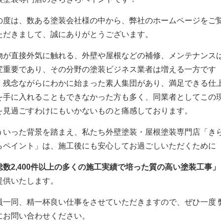
の度は、数ある塗装会社様の中から、弊社のホームページをご
ただきまして、誠にありがとうございます。
物が直接外気に触れる、外壁や屋根などの補修、メンテナンス
変重要であり、その分野の塗装ビジネス業者は増える一方です
、残念ながらにわかに始まった素人集団があり、満足できる仕
を手に入れることもできなかった方も多く、同業者としてこの
を見過ごすわけにもいかないものと痛感しております。
ういった背景を踏まえ、私たち外壁塗装・屋根塗装専門店「き
らペイント」は、施工後にも安心してお過ごしいただくために
総数2,400件以上の多くの施工実績で培った質の高い塗装工事」
提供いたします。
員一同、精一杯良い仕事をさせていただきますので、ぜひ一度 
にお問い合わせください。