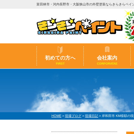
富田林市・河内長野市・大阪狭山市の外壁塗装ならきらきらペイ
初めての方へ
会社案内
FIRST
CORPORATAE
HOME
>
現場ブログ
>
現場日記
>
岸和田市 KM様邸の