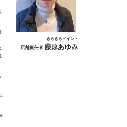
覧
は
きらきらペイント
藤原あゆみ
店舗責任者
上
現
ら
を
弊