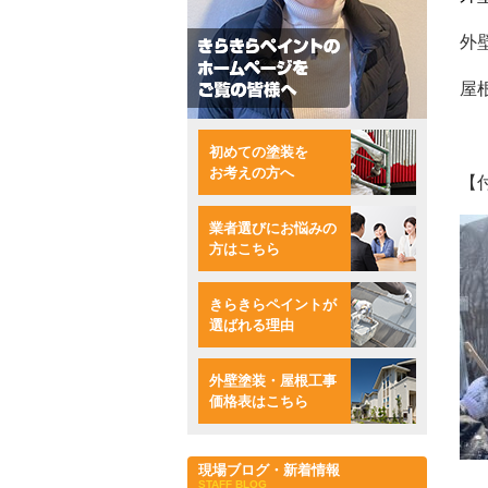
外
屋
初めての塗装を
お考えの方へ
【
業者選びにお悩みの
方はこちら
きらきらペイントが
選ばれる理由
外壁塗装・屋根工事
価格表はこちら
現場ブログ・新着情報
STAFF BLOG