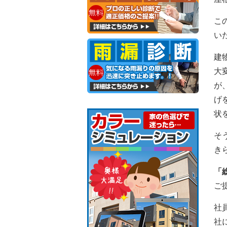
こ
い
建
大
が
げ
状
そ
き
「
ご
社
社