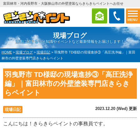
富田林市・河内長野市・大阪狭山市の外壁塗装ならきらきらペイントへお任せ
MENU
現場ブログ
塗装に関するマメ知識やイベントなど最新情報をお届けします！
HOME
>
現場ブログ
>
現場日記
>
羽曳野市 TD様邸の現場進捗③「高圧洗浄編」｜富田
林市の外壁塗装専門店きらきらペイント
羽曳野市 TD様邸の現場進捗③「高圧洗浄
編」｜富田林市の外壁塗装専門店きらき
らペイント
2023.12.20 (Wed) 更新
現場日記
こんにちは！きらきらペイントの事務員です。