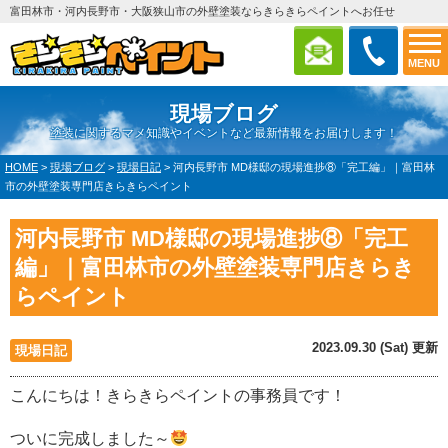
富田林市・河内長野市・大阪狭山市の外壁塗装ならきらきらペイントへお任せ
MENU
現場ブログ
塗装に関するマメ知識やイベントなど最新情報をお届けします！
HOME
>
現場ブログ
>
現場日記
>
河内長野市 MD様邸の現場進捗⑧「完工編」｜富田林
市の外壁塗装専門店きらきらペイント
河内長野市 MD様邸の現場進捗⑧「完工
編」｜富田林市の外壁塗装専門店きらき
らペイント
2023.09.30 (Sat) 更新
現場日記
こんにちは！きらきらペイントの事務員です！
ついに完成しました～