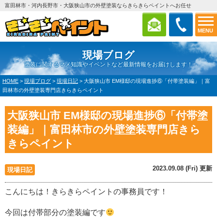
富田林市・河内長野市・大阪狭山市の外壁塗装ならきらきらペイントへお任せ
MENU
現場ブログ
塗装に関するマメ知識やイベントなど最新情報をお届けします！
HOME
>
現場ブログ
>
現場日記
>
大阪狭山市 EM様邸の現場進捗⑥「付帯塗装編」｜富
田林市の外壁塗装専門店きらきらペイント
大阪狭山市 EM様邸の現場進捗⑥「付帯塗
装編」｜富田林市の外壁塗装専門店きら
きらペイント
2023.09.08 (Fri) 更新
現場日記
こんにちは！きらきらペイントの事務員です！
今回は付帯部分の塗装
編です