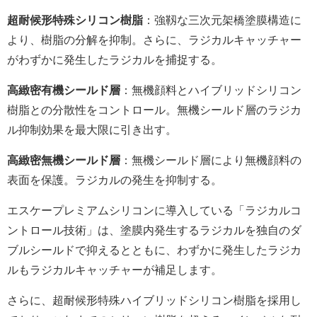
超耐候形特殊シリコン樹脂
：強靱な三次元架橋塗膜構造に
より、樹脂の分解を抑制。さらに、ラジカルキャッチャー
がわずかに発生したラジカルを捕捉する。
高緻密有機シールド層
：無機顔料とハイブリッドシリコン
樹脂との分散性をコントロール。無機シールド層のラジカ
ル抑制効果を最大限に引き出す。
高緻密無機シールド層
：無機シールド層により無機顔料の
表面を保護。ラジカルの発生を抑制する。
エスケープレミアムシリコンに導入している「ラジカルコ
ントロール技術」は、塗膜内発生するラジカルを独自のダ
ブルシールドで抑えるとともに、わずかに発生したラジカ
ルもラジカルキャッチャーが補足します。
さらに、超耐候形特殊ハイブリッドシリコン樹脂を採用し