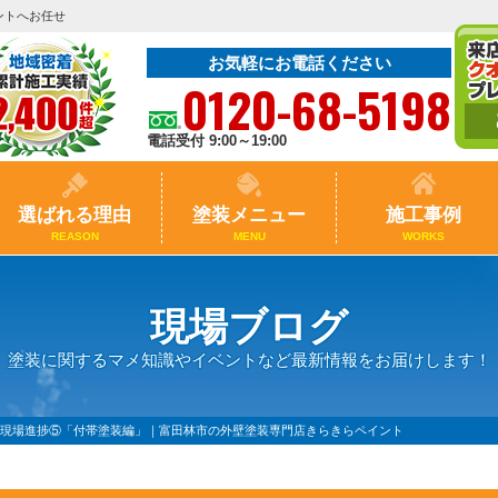
ントへお任せ
お気軽にお電話ください
0120-68-5198
電話受付 9:00～19:00
選ばれる理由
塗装メニュー
施工事例
REASON
MENU
WORKS
現場ブログ
塗装に関するマメ知識やイベントなど最新情報をお届けします！
の現場進捗⑤「付帯塗装編」｜富田林市の外壁塗装専門店きらきらペイント