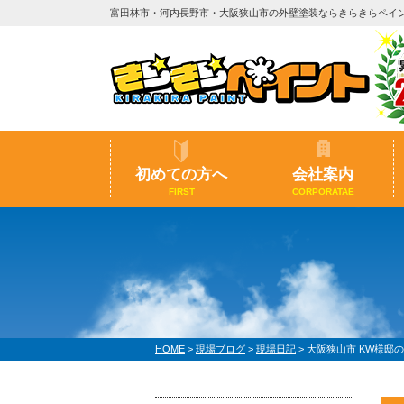
富田林市・河内長野市・大阪狭山市の外壁塗装ならきらきらペイ
初めての方へ
会社案内
FIRST
CORPORATAE
HOME
>
現場ブログ
>
現場日記
>
大阪狭山市 KW様邸