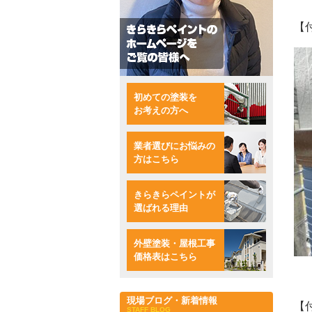
【
初めての塗装を
お考えの方へ
業者選びにお悩みの
方はこちら
きらきらペイントが
選ばれる理由
外壁塗装・屋根工事
価格表はこちら
現場ブログ・新着情報
【
STAFF BLOG