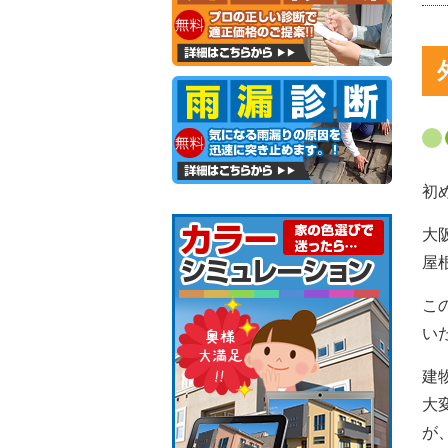
初
大
屋
こ
い
建
大
が