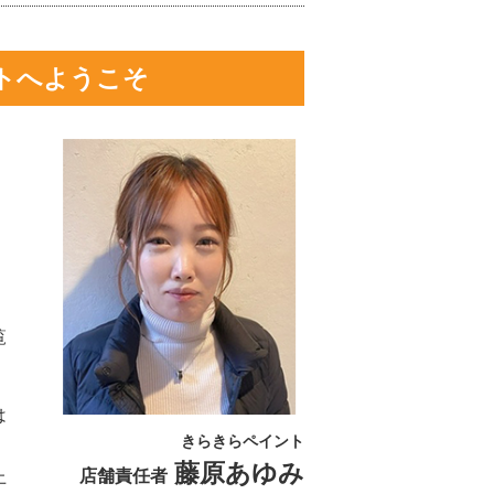
トへようこそ
・
覧
は
きらきらペイント
藤原あゆみ
店舗責任者
上