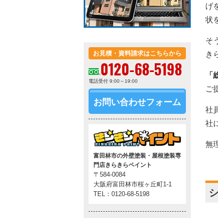
げ
状
そ
お見積・資料請求はこちらから
き
0120-68-5198
「
電話受付 9:00～19:00
ご
お問い合わせフォーム
社
社
無
富田林市の外壁塗装・屋根塗装専
門店きらきらペイント
〒584-0084
大阪府富田林市桜ヶ丘町1-1
シ
TEL：0120-68-5198