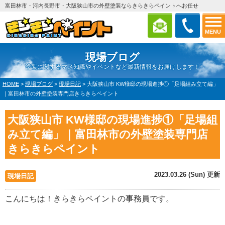
富田林市・河内長野市・大阪狭山市の外壁塗装ならきらきらペイントへお任せ
MENU
現場ブログ
塗装に関するマメ知識やイベントなど最新情報をお届けします！
HOME
>
現場ブログ
>
現場日記
>
大阪狭山市 KW様邸の現場進捗①「足場組み立て編」
｜富田林市の外壁塗装専門店きらきらペイント
大阪狭山市 KW様邸の現場進捗①「足場組
み立て編」｜富田林市の外壁塗装専門店
きらきらペイント
2023.03.26 (Sun) 更新
現場日記
こんにちは！きらきらペイントの事務員です。