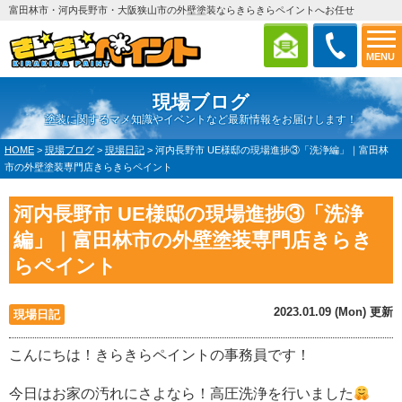
富田林市・河内長野市・大阪狭山市の外壁塗装ならきらきらペイントへお任せ
MENU
現場ブログ
塗装に関するマメ知識やイベントなど最新情報をお届けします！
HOME
>
現場ブログ
>
現場日記
>
河内長野市 UE様邸の現場進捗③「洗浄編」｜富田林
市の外壁塗装専門店きらきらペイント
河内長野市 UE様邸の現場進捗③「洗浄
編」｜富田林市の外壁塗装専門店きらき
らペイント
2023.01.09 (Mon) 更新
現場日記
こんにちは！きらきらペイントの事務員です！
今日はお家の汚れにさよなら！高圧洗浄を行いました